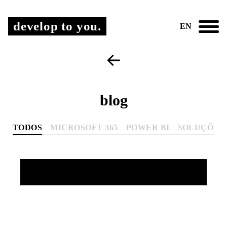
develop to you.
EN
blog
TODOS
MICROSOFT 365
POWER BI
SOLUÇÕES