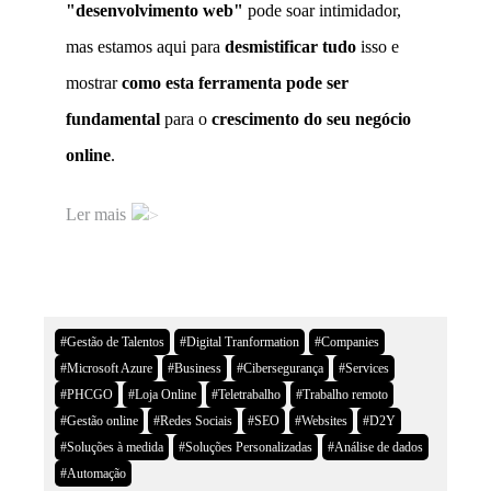
"desenvolvimento web"
pode soar intimidador,
mas estamos aqui para
desmistificar tudo
isso e
mostrar
como esta ferramenta pode ser
fundamental
para o
crescimento do seu negócio
online
.
Ler mais
#Gestão de Talentos
#Digital Tranformation
#Companies
#Microsoft Azure
#Business
#Cibersegurança
#Services
#PHCGO
#Loja Online
#Teletrabalho
#Trabalho remoto
#Gestão online
#Redes Sociais
#SEO
#Websites
#D2Y
#Soluções à medida
#Soluções Personalizadas
#Análise de dados
#Automação