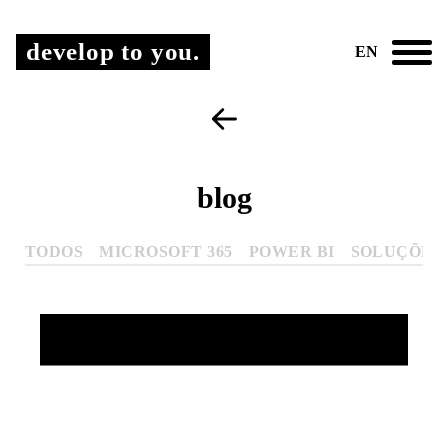
develop to you.
EN
blog
TODOS
MICROSOFT 365
POWER BI
SOLUÇÕES