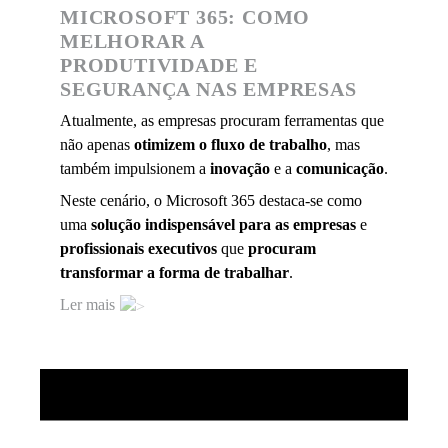
MICROSOFT 365: COMO
MELHORAR A
PRODUTIVIDADE E
SEGURANÇA NAS EMPRESAS
Atualmente, as empresas procuram ferramentas que
não apenas
otimizem o fluxo de trabal
h
o
, mas
também impulsionem a
inovação
e a
comunicação
.
Neste cenário, o Microsoft 365 destaca-se como
uma
solução indispensável
para as empresas
e
profissionais
executivos
que
procuram
transformar a forma de trabalhar
.
Ler mais