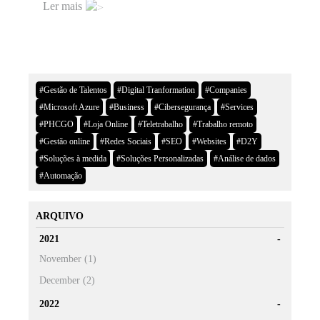
Ler mais
#Gestão de Talentos
#Digital Tranformation
#Companies
#Microsoft Azure
#Business
#Cibersegurança
#Services
#PHCGO
#Loja Online
#Teletrabalho
#Trabalho remoto
#Gestão online
#Redes Sociais
#SEO
#Websites
#D2Y
#Soluções à medida
#Soluções Personalizadas
#Análise de dados
#Automação
ARQUIVO
2021
November (1)
December (2)
2022