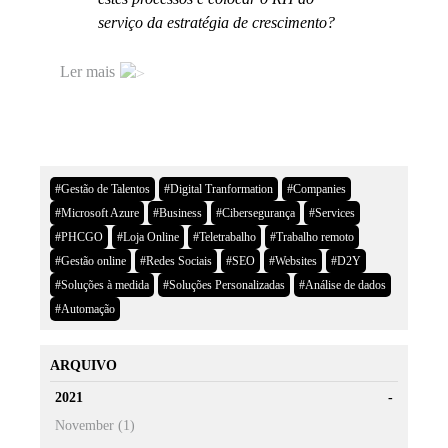
serviço da estratégia de crescimento?
Ler mais
#Gestão de Talentos
#Digital Tranformation
#Companies
#Microsoft Azure
#Business
#Cibersegurança
#Services
#PHCGO
#Loja Online
#Teletrabalho
#Trabalho remoto
#Gestão online
#Redes Sociais
#SEO
#Websites
#D2Y
#Soluções à medida
#Soluções Personalizadas
#Análise de dados
#Automação
ARQUIVO
2021
November (1)