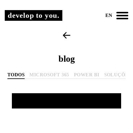
develop to you.
EN
blog
TODOS
MICROSOFT 365
POWER BI
SOLUÇÕES