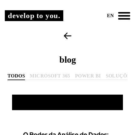
develop to you.
EN
blog
TODOS
MICROSOFT 365
POWER BI
SOLUÇÕES