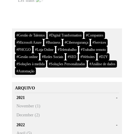
Ler mais
#Gestão de Talentos
#Digital Tranformation
#Companies
#Microsoft Azure
#Business
#Cibersegurança
#Services
#PHCGO
#Loja Online
#Teletrabalho
#Trabalho remoto
#Gestão online
#Redes Sociais
#SEO
#Websites
#D2Y
#Soluções à medida
#Soluções Personalizadas
#Análise de dados
#Automação
ARQUIVO
2021
November (1)
December (2)
2022
April (5)