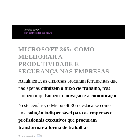
MICROSOFT 365: COMO
MELHORAR A
PRODUTIVIDADE E
SEGURANÇA NAS EMPRESAS
Atualmente, as empresas procuram ferramentas que
não apenas
otimizem o fluxo de trabal
h
o
, mas
também impulsionem a
inovação
e a
comunicação
.
Neste cenário, o Microsoft 365 destaca-se como
uma
solução indispensável
para as empresas
e
profissionais
executivos
que
procuram
transformar a forma de trabalhar
.